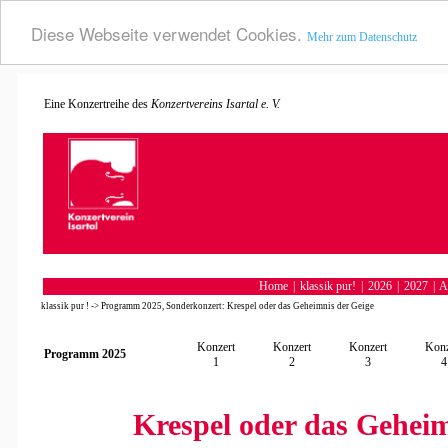
Diese Webseite verwendet Cookies.
Mehr zum Datenschutz
Konzertvereins Isartal e. V.
Eine Konzertreihe des
Home
|
klassik pur!
|
2026
|
2027
|
A
klassik pur !
->
Programm 2025, Sonderkonzert: Krespel oder das Geheimnis der Geige
Konzert
Konzert
Konzert
Konz
Programm 2025
1
2
3
4
Krespel oder das Geheim